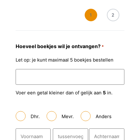
1
2
Hoeveel boekjes wil je ontvangen?
*
Let op: je kunt maximaal 5 boekjes bestellen
Voer een getal kleiner dan of gelijk aan
5
in.
A
Dhr.
Mevr.
Anders
a
n
h
N
e
a
f