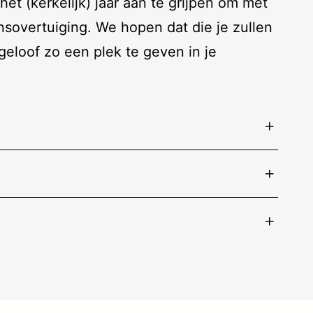
t (kerkelijk) jaar aan te grijpen om met
nsovertuiging. We hopen dat die je zullen
eloof zo een plek te geven in je