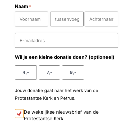
Naam
*
V
T
A
E
o
u
c
-
m
o
s
h
a
r
s
t
i
Wil je een kleine donatie doen? (optioneel)
l
n
e
e
a
a
n
r
4,-
7,-
9,-
d
a
v
n
r
e
m
o
a
s
Jouw donatie gaat naar het werk van de
e
a
*
Protestantse Kerk en Petrus.
g
m
s
I
De wekelijkse nieuwsbrief van de
k
e
Protestantse Kerk
o
l
n
t
C