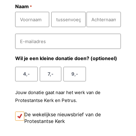
Naam
*
V
T
A
E
o
u
c
-
m
o
s
h
a
r
s
t
i
Wil je een kleine donatie doen? (optioneel)
l
n
e
e
a
a
n
r
4,-
7,-
9,-
d
a
v
n
r
e
m
o
a
s
Jouw donatie gaat naar het werk van de
e
a
*
Protestantse Kerk en Petrus.
g
m
s
I
De wekelijkse nieuwsbrief van de
k
e
Protestantse Kerk
o
l
n
t
C