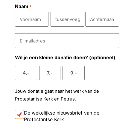
Naam
*
V
T
A
E
o
u
c
-
m
o
s
h
a
r
s
t
i
Wil je een kleine donatie doen? (optioneel)
l
n
e
e
a
a
n
r
4,-
7,-
9,-
d
a
v
n
r
e
m
o
a
s
Jouw donatie gaat naar het werk van de
e
a
*
Protestantse Kerk en Petrus.
g
m
s
I
De wekelijkse nieuwsbrief van de
k
e
Protestantse Kerk
o
l
n
t
C