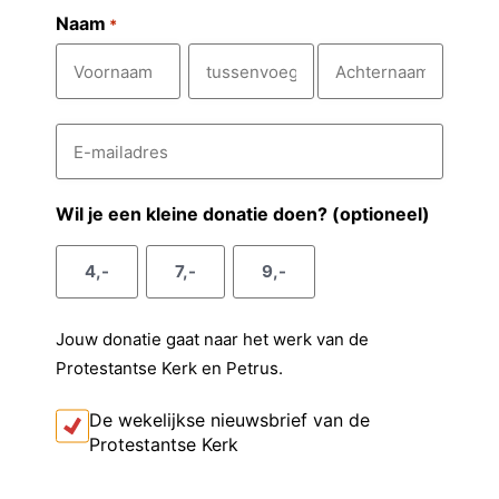
Naam
*
V
T
A
E
o
u
c
-
m
o
s
h
a
r
s
t
i
Wil je een kleine donatie doen? (optioneel)
l
n
e
e
a
a
n
r
4,-
7,-
9,-
d
a
v
n
r
e
m
o
a
s
Jouw donatie gaat naar het werk van de
e
a
*
Protestantse Kerk en Petrus.
g
m
s
I
De wekelijkse nieuwsbrief van de
k
e
Protestantse Kerk
o
l
n
t
C