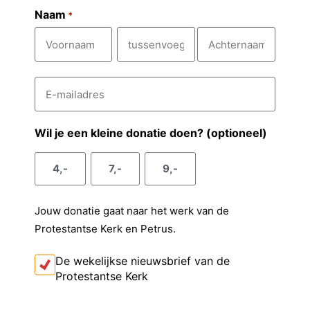
Naam
*
V
T
A
E
o
u
c
-
m
o
s
h
a
r
s
t
i
Wil je een kleine donatie doen? (optioneel)
l
n
e
e
a
a
n
r
4,-
7,-
9,-
d
a
v
n
r
e
m
o
a
s
Jouw donatie gaat naar het werk van de
e
a
*
Protestantse Kerk en Petrus.
g
m
s
I
De wekelijkse nieuwsbrief van de
k
e
Protestantse Kerk
o
l
n
t
C