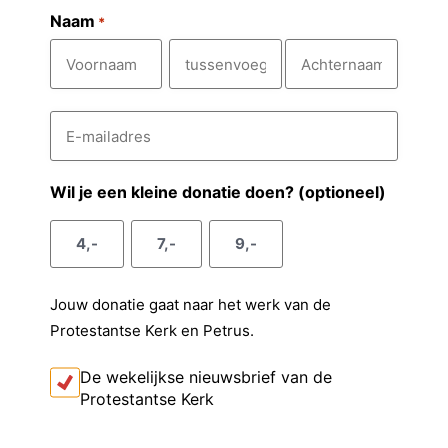
Naam
*
V
T
A
E
o
u
c
-
m
o
s
h
a
r
s
t
i
Wil je een kleine donatie doen? (optioneel)
l
n
e
e
a
a
n
r
4,-
7,-
9,-
d
a
v
n
r
e
m
o
a
s
Jouw donatie gaat naar het werk van de
e
a
*
Protestantse Kerk en Petrus.
g
m
s
I
De wekelijkse nieuwsbrief van de
k
e
Protestantse Kerk
o
l
n
t
C