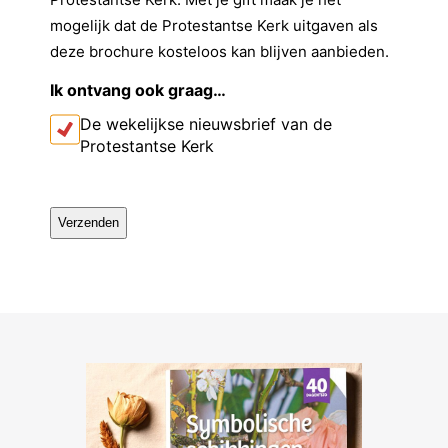
e
m
mogelijk dat de Protestantse Kerk uitgaven als
l
deze brochure kosteloos kan blijven aanbieden.
Ik ontvang ook graag…
De wekelijkse nieuwsbrief van de
Protestantse Kerk
C
A
P
T
C
H
A