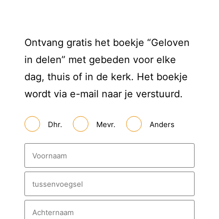
Ontvang gratis het boekje “Geloven
in delen” met gebeden voor elke
dag, thuis of in de kerk. Het boekje
wordt via e-mail naar je verstuurd.
A
Dhr.
Mevr.
Anders
a
n
h
N
e
a
f
a
m
V
o
o
T
r
u