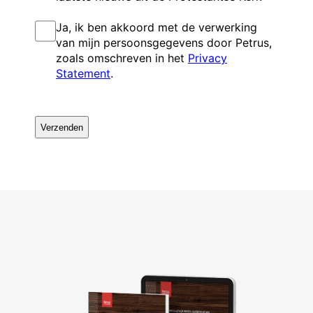
I
Ja, ik ben akkoord met de verwerking
n
van mijn persoonsgegevens door Petrus,
s
zoals omschreven in het
Privacy
t
Statement
.
e
m
m
C
i
A
n
P
g
T
C
H
A