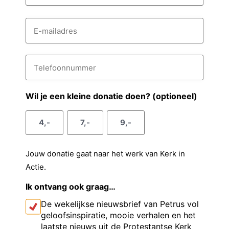
n
s
A
a
E
s
c
-
a
e
m
h
m
a
n
t
i
T
v
e
l
e
a
l
o
r
d
e
e
n
r
f
Wil je een kleine donatie doen? (optioneel)
g
e
o
a
s
o
s
a
4,-
7,-
9,-
n
e
n
m
u
l
m
Jouw donatie gaat naar het werk van Kerk in
m
Actie.
e
r
Ik ontvang ook graag…
De wekelijkse nieuwsbrief van Petrus vol
geloofsinspiratie, mooie verhalen en het
laatste nieuws uit de Protestantse Kerk