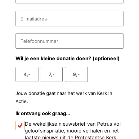
n
s
A
a
E
s
c
-
a
e
m
h
m
a
n
t
i
T
v
e
l
e
a
l
o
r
d
e
e
n
r
f
Wil je een kleine donatie doen? (optioneel)
g
e
o
a
s
o
s
a
4,-
7,-
9,-
n
e
n
m
u
l
m
Jouw donatie gaat naar het werk van Kerk in
m
Actie.
e
r
Ik ontvang ook graag…
De wekelijkse nieuwsbrief van Petrus vol
geloofsinspiratie, mooie verhalen en het
laatste nieuws uit de Protestantse Kerk