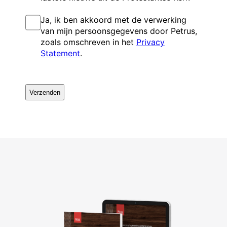
I
Ja, ik ben akkoord met de verwerking
n
van mijn persoonsgegevens door Petrus,
s
zoals omschreven in het
Privacy
t
Statement
.
e
m
m
C
i
A
n
P
g
T
C
H
A