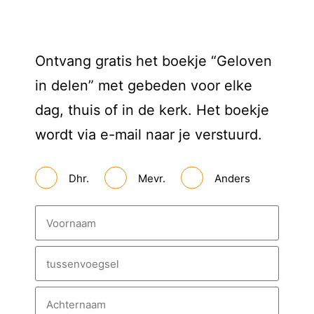
Ontvang gratis het boekje “Geloven
in delen” met gebeden voor elke
dag, thuis of in de kerk. Het boekje
wordt via e-mail naar je verstuurd.
A
Dhr.
Mevr.
Anders
a
n
h
N
e
a
f
a
m
V
o
o
T
r
u