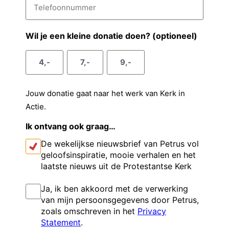
l
e
n
e
e
a
l
a
n
r
d
e
a
v
n
r
f
Wil je een kleine donatie doen? (optioneel)
e
o
m
o
a
s
o
e
a
4,-
7,-
9,-
n
n
g
m
u
s
m
Jouw donatie gaat naar het werk van Kerk in
m
e
Actie.
e
l
r
Ik ontvang ook graag…
De wekelijkse nieuwsbrief van Petrus vol
geloofsinspiratie, mooie verhalen en het
laatste nieuws uit de Protestantse Kerk
I
Ja, ik ben akkoord met de verwerking
n
van mijn persoonsgegevens door Petrus,
s
zoals omschreven in het
Privacy
t
Statement
.
e