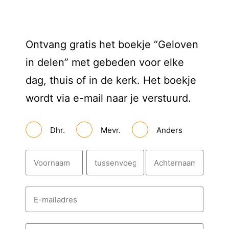
Ontvang gratis het boekje “Geloven
in delen” met gebeden voor elke
dag, thuis of in de kerk. Het boekje
wordt via e-mail naar je verstuurd.
A
Dhr.
Mevr.
Anders
a
n
h
N
e
a
f
a
m
V
T
A
E
o
u
c
-
m
o
s
h
a
r
s
t
i
T