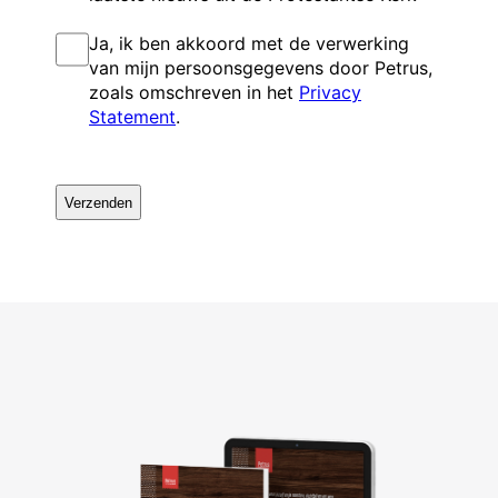
I
Ja, ik ben akkoord met de verwerking
n
van mijn persoonsgegevens door Petrus,
s
zoals omschreven in het
Privacy
t
Statement
.
e
m
m
C
i
A
n
P
g
T
C
H
A