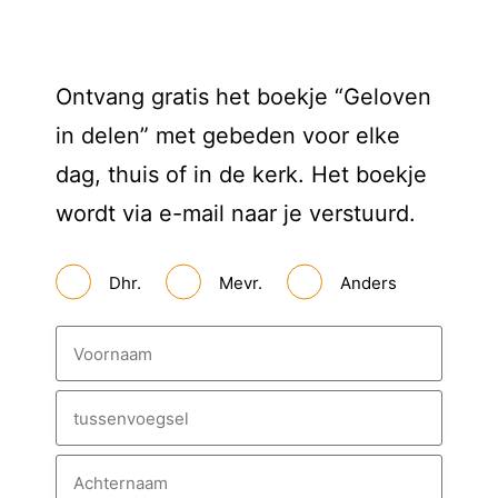
Ontvang gratis het boekje “Geloven
in delen” met gebeden voor elke
dag, thuis of in de kerk. Het boekje
wordt via e-mail naar je verstuurd.
A
Dhr.
Mevr.
Anders
a
n
h
N
e
a
f
a
m
V
o
o
T
r
u