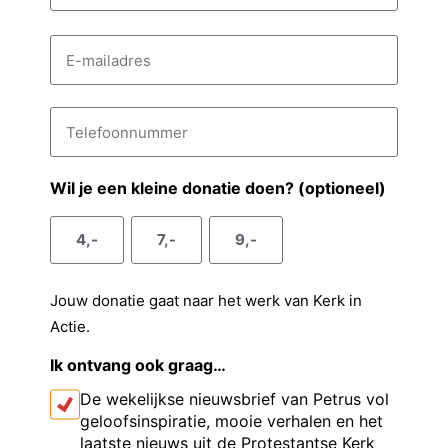
n
s
A
a
E
s
c
-
a
e
m
h
m
a
n
t
i
T
v
e
l
e
a
l
o
r
d
e
e
n
r
f
Wil je een kleine donatie doen? (optioneel)
g
e
o
a
s
o
s
a
4,-
7,-
9,-
n
e
n
m
u
l
m
Jouw donatie gaat naar het werk van Kerk in
m
Actie.
e
r
Ik ontvang ook graag…
De wekelijkse nieuwsbrief van Petrus vol
geloofsinspiratie, mooie verhalen en het
laatste nieuws uit de Protestantse Kerk