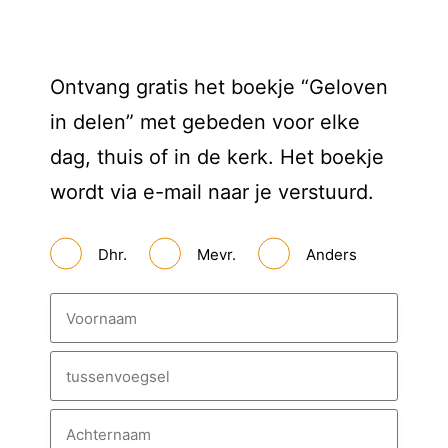
Ontvang gratis het boekje “Geloven
in delen” met gebeden voor elke
dag, thuis of in de kerk. Het boekje
wordt via e-mail naar je verstuurd.
A
Dhr.
Mevr.
Anders
a
n
h
N
e
a
f
a
m
V
o
o
T
r
u