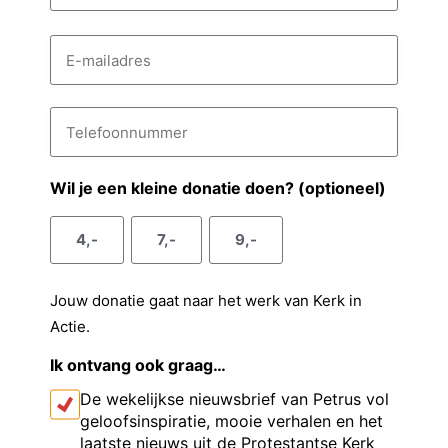
n
s
A
a
E
s
c
-
a
e
m
h
m
a
n
t
i
T
v
e
l
e
a
l
o
r
d
e
e
n
r
f
Wil je een kleine donatie doen? (optioneel)
g
e
o
a
s
o
s
a
4,-
7,-
9,-
n
e
n
m
u
l
m
Jouw donatie gaat naar het werk van Kerk in
m
Actie.
e
r
Ik ontvang ook graag…
De wekelijkse nieuwsbrief van Petrus vol
geloofsinspiratie, mooie verhalen en het
laatste nieuws uit de Protestantse Kerk