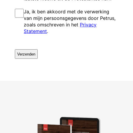
I
Ja, ik ben akkoord met de verwerking
n
van mijn persoonsgegevens door Petrus,
s
zoals omschreven in het
Privacy
t
Statement
.
e
m
m
C
i
A
n
P
g
T
C
H
A