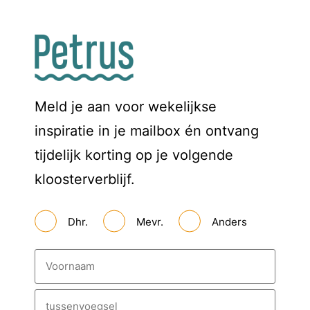
Meld je aan voor wekelijkse
inspiratie in je mailbox én ontvang
tijdelijk korting op je volgende
kloosterverblijf.
A
Dhr.
Mevr.
Anders
a
n
h
N
e
a
f
a
*
m
V
*