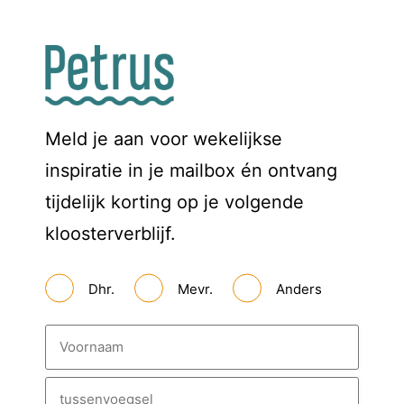
Meld je aan voor wekelijkse
inspiratie in je mailbox én ontvang
tijdelijk korting op je volgende
kloosterverblijf.
A
Dhr.
Mevr.
Anders
a
n
h
N
e
a
f
a
*
m
V
*