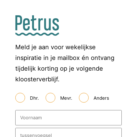
Meld je aan voor wekelijkse
inspiratie in je mailbox én ontvang
tijdelijk korting op je volgende
kloosterverblijf.
A
Dhr.
Mevr.
Anders
a
n
h
N
e
a
f
a
*
m
V
*