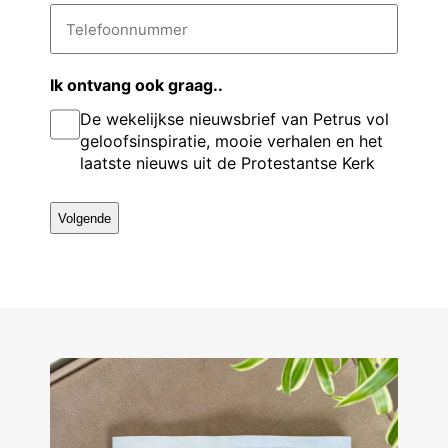
t
i
T
v
e
l
e
a
l
o
r
d
e
e
n
r
f
Ik ontvang ook graag..
g
e
o
a
De wekelijkse nieuwsbrief van Petrus vol
s
o
s
a
n
*
geloofsinspiratie, mooie verhalen en het
e
n
m
laatste nieuws uit de Protestantse Kerk
u
l
m
m
e
r
*