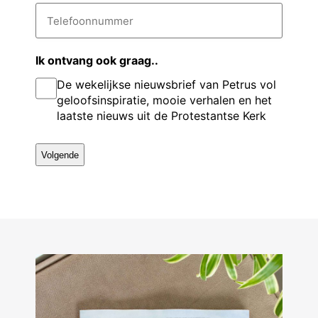
t
i
T
v
e
l
e
a
l
o
r
d
e
e
n
r
f
Ik ontvang ook graag..
g
e
o
a
De wekelijkse nieuwsbrief van Petrus vol
s
o
s
a
n
*
geloofsinspiratie, mooie verhalen en het
e
n
m
laatste nieuws uit de Protestantse Kerk
u
l
m
m
e
r
*