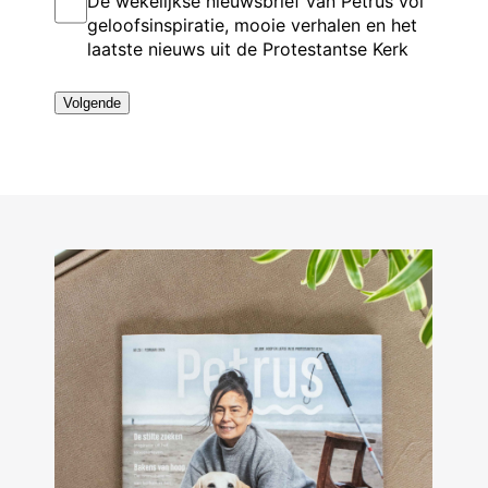
De wekelijkse nieuwsbrief van Petrus vol
s
o
e
a
n
*
geloofsinspiratie, mooie verhalen en het
n
g
m
laatste nieuws uit de Protestantse Kerk
u
s
m
m
e
e
l
r
*