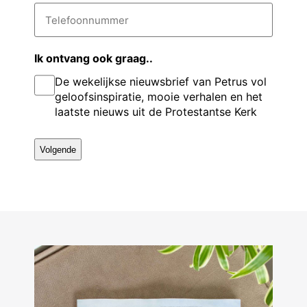
t
i
T
v
e
l
e
a
l
o
r
d
e
e
n
r
f
Ik ontvang ook graag..
g
e
o
a
De wekelijkse nieuwsbrief van Petrus vol
s
o
s
a
n
*
geloofsinspiratie, mooie verhalen en het
e
n
m
laatste nieuws uit de Protestantse Kerk
u
l
m
m
e
r
*