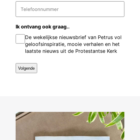
t
i
T
v
e
l
e
a
l
o
r
d
e
e
n
r
f
Ik ontvang ook graag..
g
e
o
a
De wekelijkse nieuwsbrief van Petrus vol
s
o
s
a
n
*
geloofsinspiratie, mooie verhalen en het
e
n
m
laatste nieuws uit de Protestantse Kerk
u
l
m
m
e
r
*