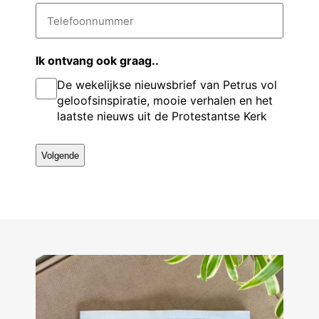
t
i
T
v
e
l
e
a
l
o
r
d
e
e
n
r
f
Ik ontvang ook graag..
g
e
o
a
De wekelijkse nieuwsbrief van Petrus vol
s
o
s
a
n
*
geloofsinspiratie, mooie verhalen en het
e
n
m
laatste nieuws uit de Protestantse Kerk
u
l
m
m
e
r
*