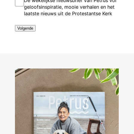
De wekelijkse nieuwsbrief van Petrus vol
s
o
e
a
n
*
geloofsinspiratie, mooie verhalen en het
n
g
m
laatste nieuws uit de Protestantse Kerk
u
s
m
m
e
e
l
r
*