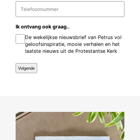
t
i
T
v
e
l
e
a
l
o
r
d
e
e
n
r
f
Ik ontvang ook graag..
g
e
o
a
De wekelijkse nieuwsbrief van Petrus vol
s
o
s
a
n
*
geloofsinspiratie, mooie verhalen en het
e
n
m
laatste nieuws uit de Protestantse Kerk
u
l
m
m
e
r
*