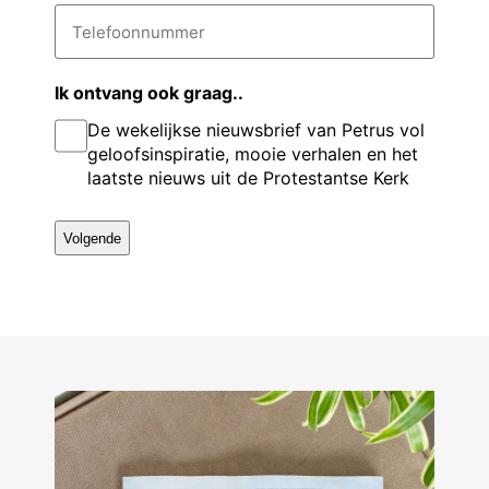
t
i
T
v
e
l
e
a
l
o
r
d
e
e
n
r
f
Ik ontvang ook graag..
g
e
o
a
De wekelijkse nieuwsbrief van Petrus vol
s
o
s
a
n
*
geloofsinspiratie, mooie verhalen en het
e
n
m
laatste nieuws uit de Protestantse Kerk
u
l
m
m
e
r
*