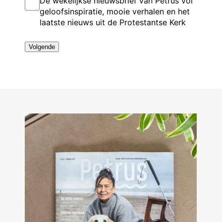
De wekelijkse nieuwsbrief van Petrus vol
s
o
e
a
n
*
geloofsinspiratie, mooie verhalen en het
n
g
m
laatste nieuws uit de Protestantse Kerk
u
s
m
m
e
e
l
r
*