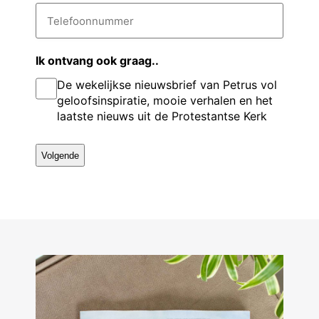
t
i
T
v
e
l
e
a
l
o
r
d
e
e
n
r
f
Ik ontvang ook graag..
g
e
o
a
De wekelijkse nieuwsbrief van Petrus vol
s
o
s
a
n
*
geloofsinspiratie, mooie verhalen en het
e
n
m
laatste nieuws uit de Protestantse Kerk
u
l
m
m
e
r
*