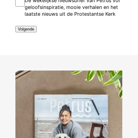
De wekelijkse nieuwsbrief van Petrus vol
s
o
e
a
n
*
geloofsinspiratie, mooie verhalen en het
n
g
m
laatste nieuws uit de Protestantse Kerk
u
s
m
m
e
e
l
r
*