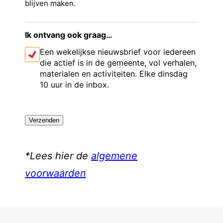
blijven maken.
Ik ontvang ook graag…
Een wekelijkse nieuwsbrief voor iedereen
die actief is in de gemeente, vol verhalen,
materialen en activiteiten. Elke dinsdag
10 uur in de inbox.
C
A
P
T
C
H
*Lees hier de
algemene
A
voorwaarden