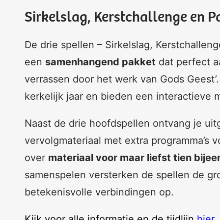
Sirkelslag, Kerstchallenge en 
De drie spellen – Sirkelslag, Kerstchall
een
samenhangend pakket
dat perfect aa
verrassen door het werk van Gods Geest’
kerkelijk jaar en bieden een interactieve 
Naast de drie hoofdspellen ontvang je uit
vervolgmateriaal met extra programma’s vo
over
materiaal voor maar liefst tien bij
samenspelen versterken de spellen de g
betekenisvolle verbindingen op.
Kijk voor alle informatie en de tijdlijn
hier