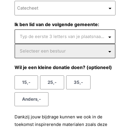
a
a
n
r
d
a
v
n
r
e
m
o
a
s
Ik ben lid van de volgende gemeente:
e
a
*
g
m
Typ de eerste 3 letters van je plaatsnaam in.
s
Selecteer een bestuur
e
l
Wil je een kleine donatie doen? (optioneel)
15,-
25,-
35,-
Anders,-
Dankzij jouw bijdrage kunnen we ook in de
toekomst inspirerende materialen zoals deze