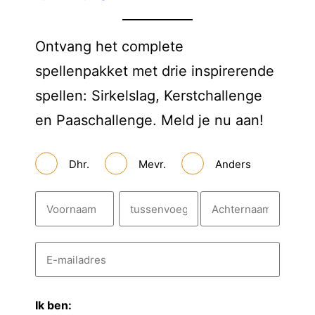
Ontvang het complete
spellenpakket met drie inspirerende
spellen: Sirkelslag, Kerstchallenge
en Paaschallenge. Meld je nu aan!
A
Dhr.
Mevr.
Anders
a
n
h
N
e
a
f
a
*
m
V
T
A
E
*
o
u
c
-
m
o
s
h
a
r
s
t
i
Ik ben:
l
n
e
e